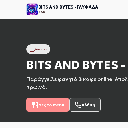
BITS AND BYTES - ΓΛΥΦΑΔΑ
BAR
καφές
BITS AND BYTES 
Παράγγειλε φαγητό & καφέ online. Απο
πρωινό!
Δες το menu
Κλήση