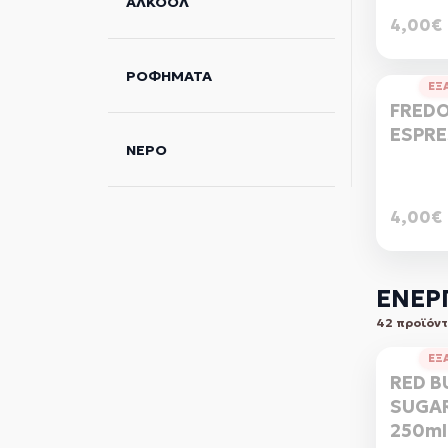
ΑΛΚΟΟΛ
4,00€
ΡΟΦΗΜΑΤΑ
ΕΞ
FRED
ESPR
ΝΕΡΟ
4,00€
ΕΝΕΡ
42 προϊόν
ΕΞ
RED B
SUGAR
250ml